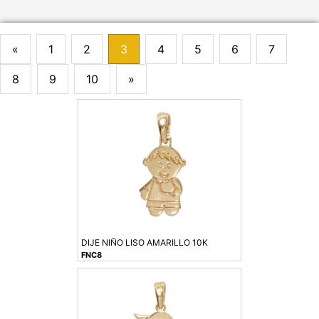
«
1
2
3
4
5
6
7
8
9
10
»
DIJE NIÑO LISO AMARILLO 10K
FNC8