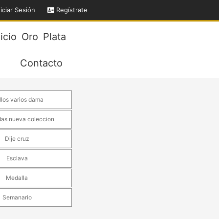
iciar Sesión
Regístrate
nicio
Oro
Plata
Contacto
llos varios dama
das nueva coleccion
Dije cruz
Esclava
Medalla
Semanario