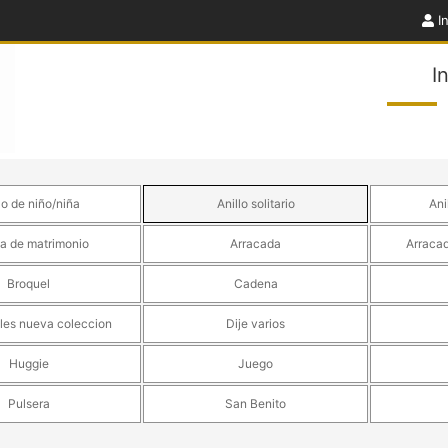
In
I
lo de niño/niña
Anillo solitario
Ani
la de matrimonio
Arracada
Arraca
Broquel
Cadena
iales nueva coleccion
Dije varios
Huggie
Juego
Pulsera
San Benito