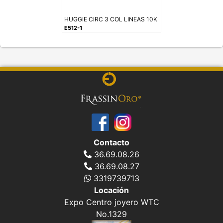
HUGGIE CIRC 3 COL LINEAS 10K
E512-1
Contacto
36.69.08.26
36.69.08.27
3319739713
Locación
Expo Centro joyero WTC
No.1329