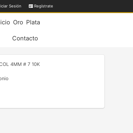
iciar Sesión
Regístrate
nicio
Oro
Plata
Contacto
COL 4MM # 7 10K
onio