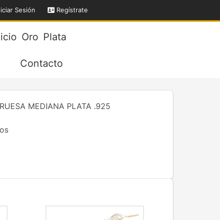
iciar Sesión
Regístrate
nicio
Oro
Plata
Contacto
UESA MEDIANA PLATA .925
os