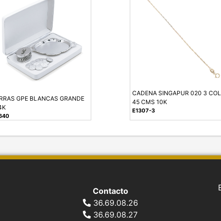
CADENA SINGAPUR 020 3 COL
RRAS GPE BLANCAS GRANDE
45 CMS 10K
4K
E1307-3
640
Contacto
36.69.08.26
36.69.08.27