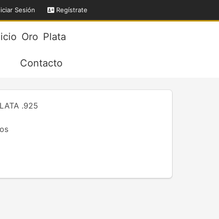
iciar Sesión
Regístrate
nicio
Oro
Plata
Contacto
LATA .925
os