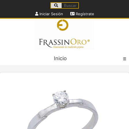
Iniciar Sesión
Regístrate
Inicio
☰