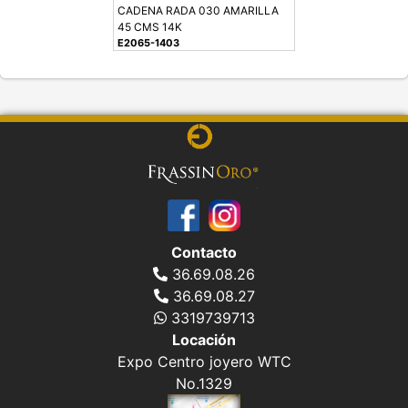
CADENA RADA 030 AMARILLA
45 CMS 14K
E2065-1403
Contacto
36.69.08.26
36.69.08.27
3319739713
Locación
Expo Centro joyero WTC
No.1329