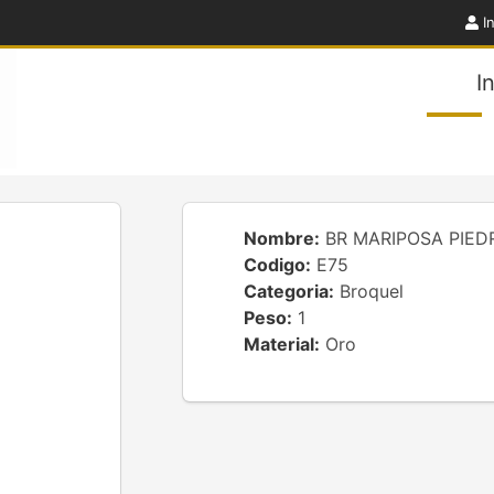
In
I
Nombre:
BR MARIPOSA PIED
Codigo:
E75
Categoria:
Broquel
Peso:
1
Material:
Oro