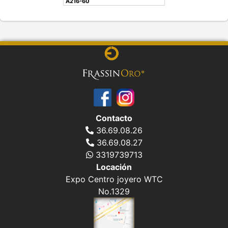
A216-60
Contacto
36.69.08.26
36.69.08.27
3319739713
Locación
Expo Centro joyero WTC
No.1329