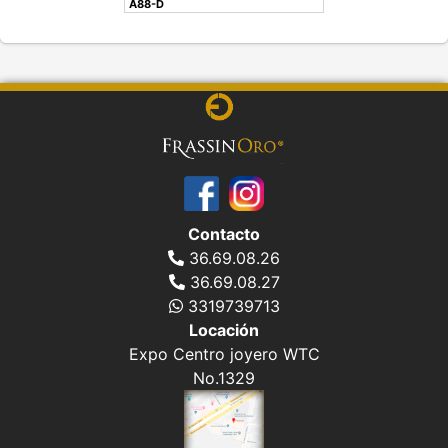
A88-D
Contacto
36.69.08.26
36.69.08.27
3319739713
Locación
Expo Centro joyero WTC
No.1329